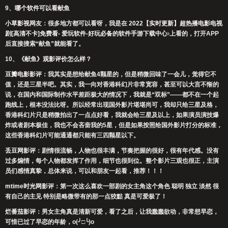
9、
哪个软件可以看献鱼
小草影视
网友：很多地方都可以看呀，我是在
2022【实时更新】超热播电影电视
剧[高清不卡]免费看- 爱玩软件-好玩必备的软件手游下载中心
上看的，打开APP
后直接搜索“献鱼”就能看了。
10、
《献鱼》观影评价怎么样？
豆瓣电影
影评：我其实是想给献鱼4颗星的，但是稍微回味了一会儿，觉得它不
值，还是三星半吧。其实，我一向对香港科幻片非常宽容，甚至可以大言不惭的
说，在国内和国际制作水平差距极大的情况下，我就是“双标”——都不在一个起
跑线上，根本没法比呀。所以经常出现国外影片堪堪尚可，我却只给三星及格，
香港科幻片只是稍微拍出了一点点好看，我就会给三星及以上，如果演员演技爆
炸或者剧本极佳，我也不会吝啬我的5星，但是如果按照给国外影片打分的标准，
这些香港科幻片可能通通都只能有三四颗星以下。
丢豆网
影评：剧情很流畅，人物也很丰满，节奏把握的很好，很有年代感。没有
过多煽情，每个人物都发挥了作用，细节也很到位。整个影片三观也很正，主演
员们感情真挚，总体来说，可以和朋友一起看，推荐！！！
mtime时光网
影评：第一次这么喜欢一部剧的女主角这个角色 聪明 独立 淡然 很
有自己的主见 特别是略微带有的那一点狡黠 真是可爱极了！
烂番茄
影评：男女主角真是清新可爱，看了之后，让我蠢蠢欲动，非常想早恋，
可惜已过了早恋的年龄，o(╯□╰)o