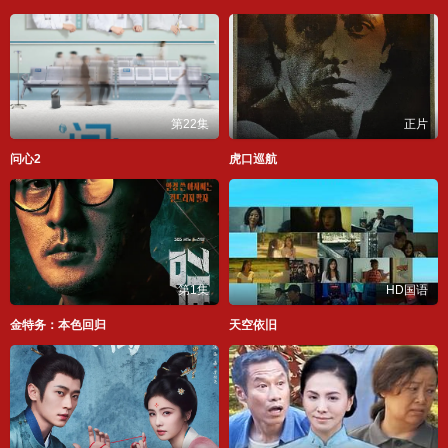
第22集
正片
问心2
虎口巡航
第1集
HD国语
金特务：本色回归
天空依旧