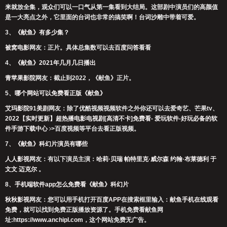
来就放全集，观众们可以一口气从第一集看到大结局。这部剧中演员们的高颜值
是一大亮点之外，它里面的台词也非常的搞笑啊！台词沙雕中带着可爱。
3、
《献鱼》有多少集？
被窝电影
网友：正片。具体总集数可以去
百度问答
看看
4、
《献鱼》2021年几月几日播出
青苹果影院
网友：截止到2022，《献鱼》正片。
5、
哪个网站可以免费看正版《献鱼》
艾玛影院91美剧
网友：除了
优酷视频
视频软件之外你还可以去
爱奇艺
、
芒果tv
、
2022【实时更新】超热播电影电视剧[高清不卡]免费看- 爱玩软件-好玩必备的软
件手游下载中心
>
百度视频
等平台去看正版视频。
7、
《献鱼》科幻片演员有哪些
人人影视
网友：有以下演员主演：
哈莉·贝瑞
帕特里克·威尔森
约翰·布莱德利
于
文文
迈克尔
。
8、
手机端软件app怎么免费看《献鱼》科幻片
秋秋影视
网友：您可以用手机打开
百度APP
在搜索框里输入：
献鱼手机在线观看
免费
，就可以找到免费正版播放资源了。手机免费看献鱼网
址:
https://www.anchipl.com
，这个网站免费无广告。