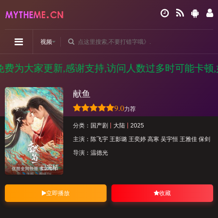
视频
费为大家更新,感谢支持,访问人数过多时可能卡顿,如
献鱼
9.0
力荐
分类：
国产剧
大陆
2025
主演：
陈飞宇
王影璐
王奕婷
高寒
吴宇恒
王雅佳
保剑
导演：
温德光
已完结
立即播放
收藏