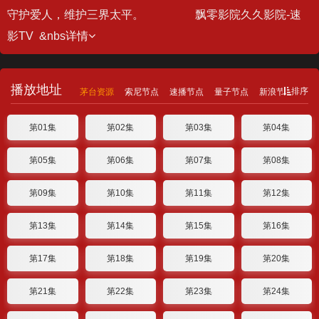
守护爱人，维护三界太平。 飘零影院久久影院-速
影TV &nbs
详情
播放地址
排序
茅台资源
索尼节点
速播节点
量子节点
新浪节点
闪
第01集
第02集
第03集
第04集
第05集
第06集
第07集
第08集
第09集
第10集
第11集
第12集
第13集
第14集
第15集
第16集
第17集
第18集
第19集
第20集
第21集
第22集
第23集
第24集