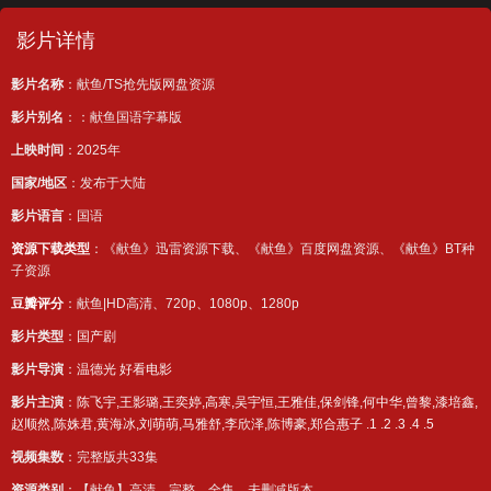
影片详情
影片名称
：献鱼/TS抢先版网盘资源
影片别名
：：献鱼国语字幕版
上映时间
：2025年
国家/地区
：发布于大陆
影片语言
：国语
资源下载类型
：《献鱼》迅雷资源下载、《献鱼》百度网盘资源、《献鱼》BT种
子资源
豆瓣评分
：献鱼|HD高清、720p、1080p、1280p
影片类型
：
国产剧
影片导演
：
温德光
好看电影
影片主演
：
陈飞宇,王影璐,王奕婷,高寒,吴宇恒,王雅佳,保剑锋,何中华,曾黎,漆培鑫,
赵顺然,陈姝君,黄海冰,刘萌萌,马雅舒,李欣泽,陈博豪,郑合惠子
.1
.2
.3
.4
.5
视频集数
：完整版共33集
资源类别
：【献鱼】高清、完整、全集、未删减版本