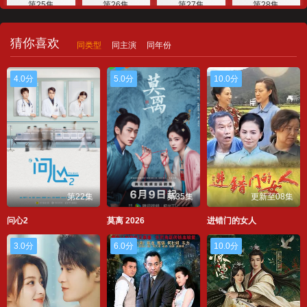
第25集
第26集
第27集
第28集
第29集
第30集
第31集
第32集
猜你喜欢
同类型
同主演
同年份
第33集
4.0分
5.0分
10.0分
第22集
第35集
更新至08集
问心2
莫离 2026
进错门的女人
3.0分
6.0分
10.0分