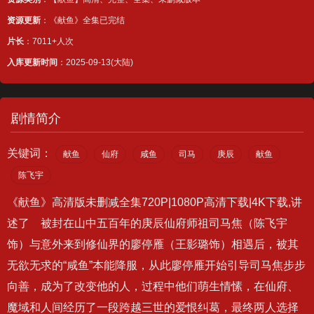
资源更新
：《献鱼》全集已完结
片长
：7011+人次
入库更新时间
：2025-09-13(大陆)
剧情简介
关键词：
献鱼
仙府
咸鱼
司马
庚辰
献鱼
陈飞宇
《献鱼》高清版未删减全集720P|1080P高清下载|4K下载,讲
述了 被封在山中五百年的庚辰仙府师祖司马焦（陈飞宇
饰）与意外来到修仙界的廖停雁（王影璐饰）相遇后，被其
无欲无求的“咸鱼”本能降服，从此廖停雁开始引导司马焦步步
向善，成为了改变他的人，过程中他们萌生情愫，在仙府、
魔域和人间经历了一段跨越三世的爱恨纠葛，最终两人选择