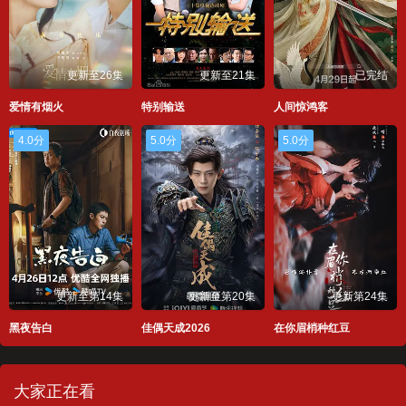
更新至26集
更新至21集
已完结
爱情有烟火
特别输送
人间惊鸿客
4.0分
5.0分
5.0分
更新至第14集
更新至第20集
更新第24集
黑夜告白
佳偶天成2026
在你眉梢种红豆
大家正在看