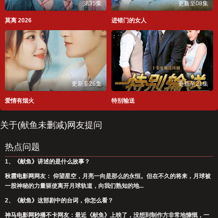
第35集
更新至08集
莫离 2026
进错门的女人
更新至26集
更新至21集
爱情有烟火
特别输送
关于(献鱼未删减)网友提问
热点问题
1、
《献鱼》讲述的是什么故事？
秋霞电影网
网友： 仰望星空，⽉亮⼀向是那么的永恒。但在不久的将来，⽉球被
⼀股神秘的⼒量驱使离开⽉球轨道，向我们熟知的地...
2、
《献鱼》这部剧中的台词，你怎么看？
神马电影网秒播不卡
网友：最近《献鱼》上映了，没想到制作方非常地慷慨，一